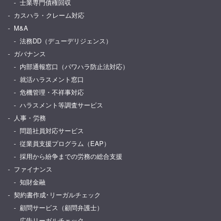
士業専門債権回収
カスハラ・クレーム対応
M&A
法務DD（デューデリジェンス）
ガバナンス
内部通報窓口（パワハラ防止法対応）
就活ハラスメント窓口
危機管理・不祥事対応
ハラスメント等調査サービス
人事・労務
問題社員対応サービス
従業員支援プログラム（EAP）
採用から紛争までの労務の総合支援
ファイナンス
知財金融
契約書作成･リーガルチェック
顧問サービス（顧問弁護士）
広告リーガルチェック