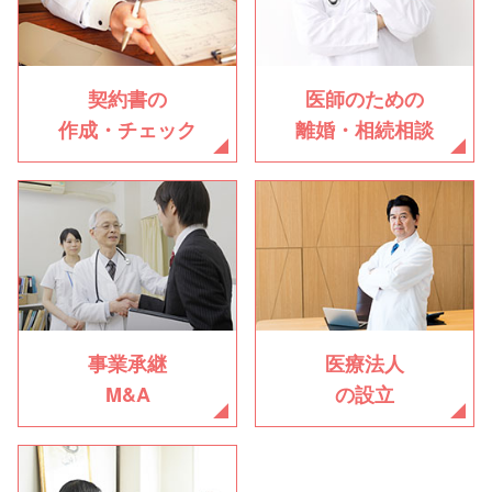
契約書の
医師のための
作成・チェック
離婚・相続相談
事業承継
医療法人
M&A
の設立