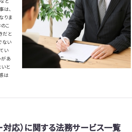
など
事は、
なりま
おのこ
きだと
でない
てい
トがあ
よいと
感は
ー対応）に関する法務サービス一覧