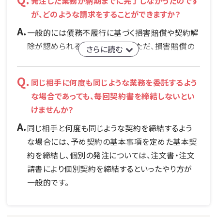
発注した業務が納期までに完了しなかったのです
が、どのような請求をすることができますか？
一般的には債務不履行に基づく損害賠償や契約解
除が認められることになります。ただ、損害賠償の
さらに読む
場合、損害の内容を立証することが困難な場合も
あり、また、契約解除までするのは双方にとって不
同じ相手に何度も同じような業務を委託するよう
利益が多い場合もあります。そのような場合は、予
な場合であっても、毎回契約書を締結しないとい
め、納期から1日遅れるごとに報酬の何パーセント
けませんか？
といった損害賠償の予定を定めておくことも一案と
なります。
同じ相手と何度も同じような契約を締結するよう
な場合には、予め契約の基本事項を定めた基本契
約を締結し、個別の発注については、注文書・注文
請書により個別契約を締結するといったやり方が
一般的です。