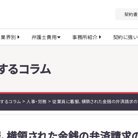
契約書
業界別
弁護士費用
事務所紹介
契約に強い
するコラム
>
>
するコラム
人事・労務
従業員に着服、横領された金銭の弁済請求の
、横領された金銭の弁済請求