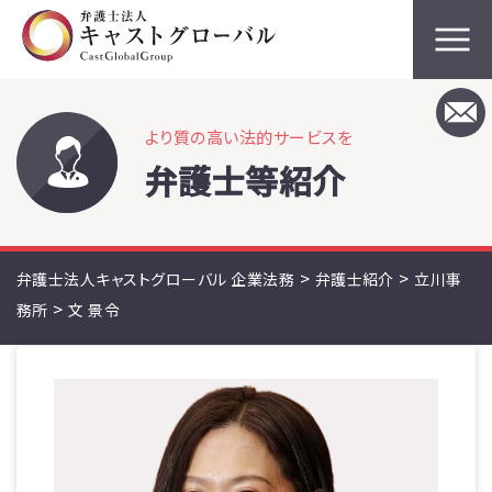
より質の高い法的サービスを
弁護士等紹介
>
>
弁護士法人キャストグローバル 企業法務
弁護士紹介
立川事
>
務所
文 景令