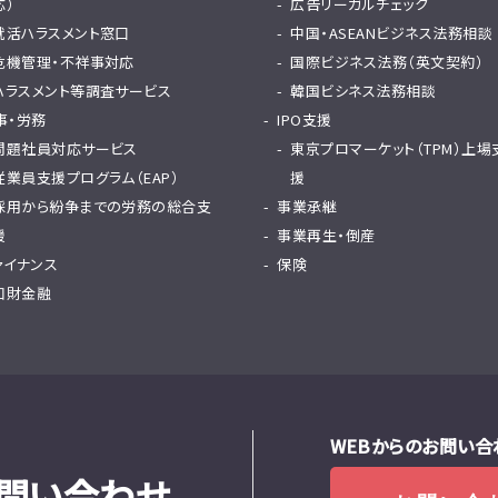
応）
広告リーガルチェック
就活ハラスメント窓口
中国・ASEANビジネス法務相談
危機管理・不祥事対応
国際ビジネス法務（英文契約）
ハラスメント等調査サービス
韓国ビシネス法務相談
事・労務
IPO支援
問題社員対応サービス
東京プロマーケット（TPM）上場
従業員支援プログラム（EAP）
援
採用から紛争までの労務の総合支
事業承継
援
事業再生・倒産
ァイナンス
保険
知財金融
WEBからのお問い合
問い合わせ