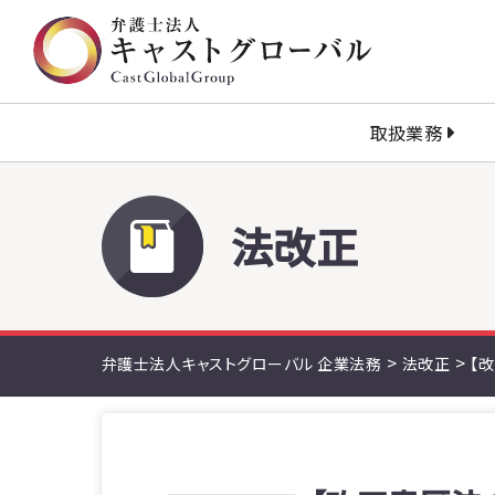
取扱業務
法改正
>
>
弁護士法人キャストグローバル 企業法務
法改正
【