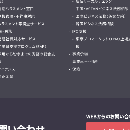
応）
広告リーガルチェック
就活ハラスメント窓口
中国・ASEANビジネス法務相談
危機管理・不祥事対応
国際ビジネス法務（英文契約）
ハラスメント等調査サービス
韓国ビシネス法務相談
事・労務
IPO支援
問題社員対応サービス
東京プロマーケット（TPM）上場
従業員支援プログラム（EAP）
援
採用から紛争までの労務の総合支
事業承継
援
事業再生・倒産
ァイナンス
保険
知財金融
WEBからのお問い合
問い合わせ