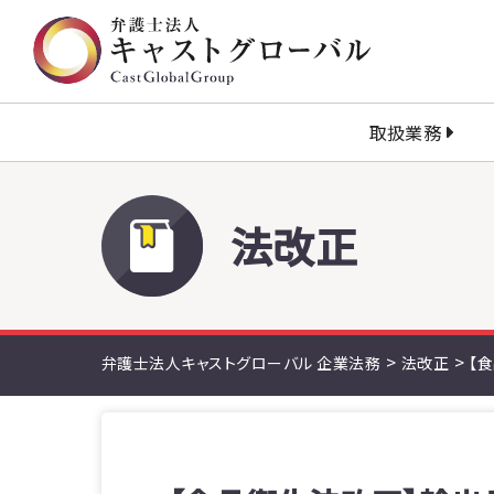
取扱業務
法改正
>
>
弁護士法人キャストグローバル 企業法務
法改正
【