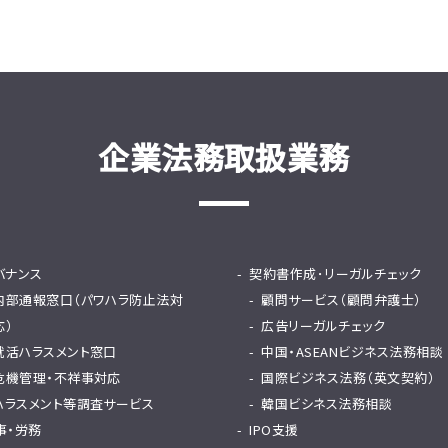
企業法務取扱業務
バナンス
契約書作成･リーガルチェック
内部通報窓口（パワハラ防止法対
顧問サービス（顧問弁護士）
応）
広告リーガルチェック
就活ハラスメント窓口
中国・ASEANビジネス法務相談
危機管理・不祥事対応
国際ビジネス法務（英文契約）
ハラスメント等調査サービス
韓国ビシネス法務相談
事・労務
IPO支援